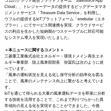
コムのクラウド統合プラットフォーム「Salesforce App
Cloud」、トレジャーデータの提供するビッグデータマネ
ジメントサービス「Treasure Data Service」を利用し、
ウフルの提供するIoTプラットフォーム「enebular（エネ
ブラー）」にてサービス間連携を実現、クラウドサービ
スの利点を生かした短納期かつスケーラブルに対応可能
なシステム導入を実現いたしました。
＜本ニュースに関するコメント＞
三菱重工業株式会社エネルギー・環境ドメイン再生エネ
ルギー事業部 陸上風車部部長 弥冨氏は次のように述
べています。
「風車の運転状況を見える化し保守分析の効率化を図る
ことで、風車のメンテナンス向上に繋がると考えていま
す。
IoTを通じて得られる大量の風車運転データを即座に分析
する技術を活用することで、これまで判りづらかった異
常傾向の見える化を実現することができました。今後