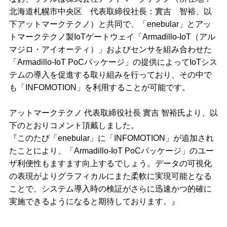
北海道札幌市中央区 代表取締役社長：實吉 智裕、以
下アットマークテクノ）と共同で、「enebular」とアッ
トマークテクノ製IoTゲートウェイ「Armadillo-IoT（アル
マジロ・アイオーティ）」およびセンサを組み合わせた
「Armadillo-IoT PoCパッケージ」の提供によってIoTシス
テムの導入を促進する取り組みを行っており、その中で
も「INFOMOTION」を利用することが可能です。
アットマークテクノ 代表取締役社長 實吉 智裕氏より、以
下のとおりコメント頂戴しました。
『このたび「enebular」に「INFOMOTION」が追加され
たことにより、「Armadillo-IoT PoCパッケージ」のユー
ザ利便性もますます向上するでしょう。データの可視化
の表現がよりグラフィカルにまた柔軟に実現可能となる
ことで、システム導入時の検証がさらに迅速かつ的確に
実施できるようになると期待しております。』