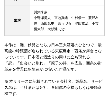
川栄李奈
小野塚勇人 宮地真緒 中村優一 蕨野友
出演
也 西田篤史 東ちづる 津田寛治、小市
慢太郎、大杉漣 ほか
本作は、灘、伏見とならぶ日本三大酒処のひとつで、最
高級の吟醸酒が造られている東広島市・西条が舞台とな
っています。日本酒と酒造りの周りに立ち現れる、
「恋」「出会いと別れ」「親子の絆」を広島、西条の街
並みを背景に叙情豊かに描いた作品です。
※ 本リリースに記載されている会社名、製品名、サービ
ス名は、当社または各社、各団体の商標もしくは登録商
標です。