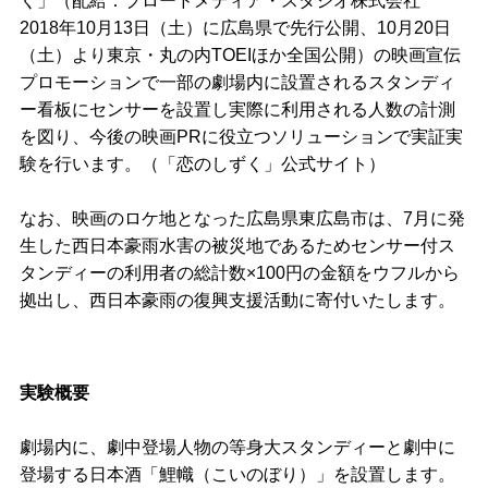
く」（配給：ブロードメディア・スタジオ株式会社
2018年10月13日（土）に広島県で先行公開、10月20日
（土）より東京・丸の内TOEIほか全国公開）の映画宣伝
プロモーションで一部の劇場内に設置されるスタンディ
ー看板にセンサーを設置し実際に利用される人数の計測
を図り、今後の映画PRに役立つソリューションで実証実
験を行います。（「恋のしずく」公式サイト）
なお、映画のロケ地となった広島県東広島市は、7月に発
生した西日本豪雨水害の被災地であるためセンサー付ス
タンディーの利用者の総計数×100円の金額をウフルから
拠出し、西日本豪雨の復興支援活動に寄付いたします。
実験概要
劇場内に、劇中登場人物の等身大スタンディーと劇中に
登場する日本酒「鯉幟（こいのぼり）」を設置します。