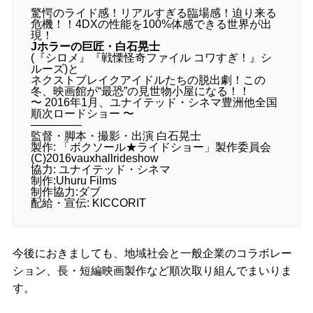
驚愕のライド感！リアルすぎる臨場感！迫り来る
危機！！4DXの性能を100%体感できる世界が出
現！
Jホラーの巨匠・白石晃士
(『シロメ』『戦慄怪奇ファイル コワすぎ！』シ
ルーズ)と
ネクストブレイクアイドルたちの脱出劇！この
冬、映画館が“最恐”の見世物小屋になる！！
〜 2016年1月、ユナイテッド・シネマ豊洲他全国
順次ロードショー 〜
————–
監督・脚本・撮影・出演 白石晃士
製作: 「ボクソール★ライドショー」製作委員会
(C)2016vauxhallrideshow
協力: ユナイテッド・シネマ
制作:Uhuru Films
制作協力:ダブ
配給・宣伝: KICCORIT
今後におきましても、地域社会と一般企業のコラボレー
ション、長・短編映画製作など順次取り組んでまいりま
す。