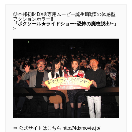
◎本邦初!!4DX®専用ムービー誕生!!戦慄の体感型
アクションホラー!!
『ボクソール★ライドショー~恐怖の廃校脱出!~』
>
⇒ 公式サイトはこちら
http://4dxmovie.jp/