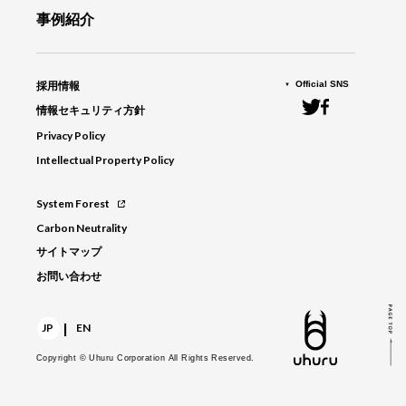
事例紹介
Official SNS
採用情報
情報セキュリティ方針
Privacy Policy
Intellectual Property Policy
System Forest
Carbon Neutrality
サイトマップ
お問い合わせ
|
JP
EN
Copyright © Uhuru Corporation
All Rights Reserved.