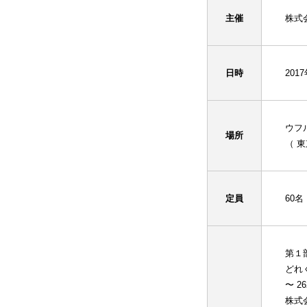
主催
株式
日時
201
ウフ
場所
（ 東
定員
60名
第１部
どれ
〜 
株式