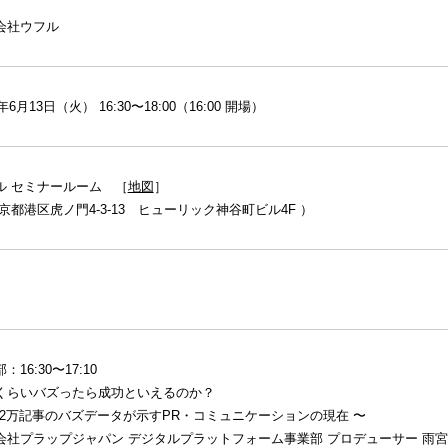
会社ウフル
7年6月13日（火） 16:30〜18:00（16:00 開場）
ル セミナールーム ［
地図
］
京都港区虎ノ門4-3-13 ヒューリック神谷町ビル4F ）
：16:30〜17:10
くらいバズったら成功といえるのか？
262万記事のバズデータが示すPR・コミュニケーションの現在 〜
会社プラップジャパン デジタルプラットフォーム事業部 プロデューサー 雨宮