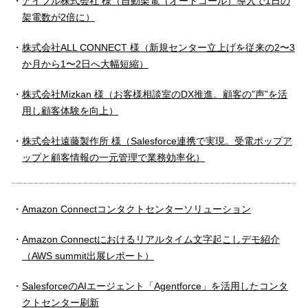
アイフル株式会社 様（自動架電（オートコール）導入で1日の
架電数が2倍に）
株式会社ALL CONNECT 様（新規センター立上げを従来の2〜3
か月から1〜2日へ大幅短縮）
株式会社Mizkan 様（お客様相談室のDX推進。顧客の”声”を活
用し顧客体験を向上）
株式会社遠藤製作所 様（Salesforce連携で実現。受電ポップア
ップと顧客情報の一元管理で業務効率化）
Amazon Connectコンタクトセンターソリューション
Amazon Connectにおけるリアルタイム文字起こしデモ紹介
（AWS summit出展レポート）
SalesforceのAIエージェント「Agentforce」を活用したコンタ
クトセンター刷新