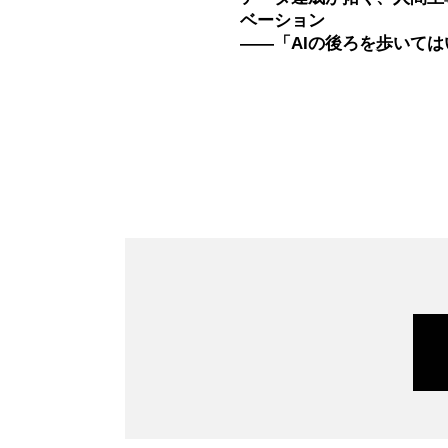
ベーション
——「AIの後ろを歩いては
い」