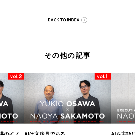
BACK TO INDEX
その他の記事
導のイノ
AIは文房具である。
AIを主語